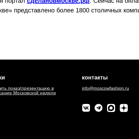
ся портал
сделановмоскве.рф
. Сейчас на онл
ве» представлено более 1800 столичных компа
ки
контакты
ить показ/презентацию в
info@moscowfashion.ru
сание Московской недели