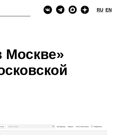
RU
EN
в Москве»
осковской