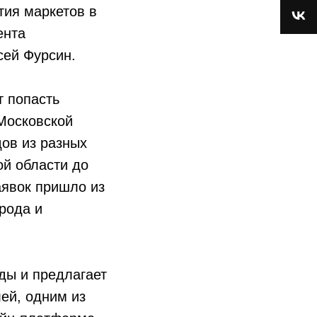
тия маркетов в
ента
сей Фурсин.
т попасть
 Московской
дов из разных
ой области до
аявок пришло из
рода и
ды и предлагает
ей, одним из