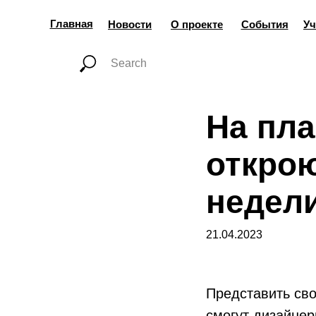
Главная
Новости
О проекте
События
Уч
На пл
открою
недел
21.04.2023
Представить св
смогут дизайнер