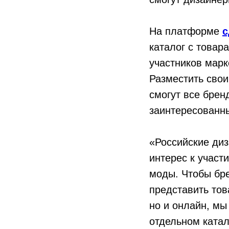
На платформе
с
каталог с товар
участников марк
Разместить свои
смогут все брен
заинтересованн
«Российские ди
интерес к участ
моды. Чтобы бре
представить тов
но и онлайн, мы
отдельном катал