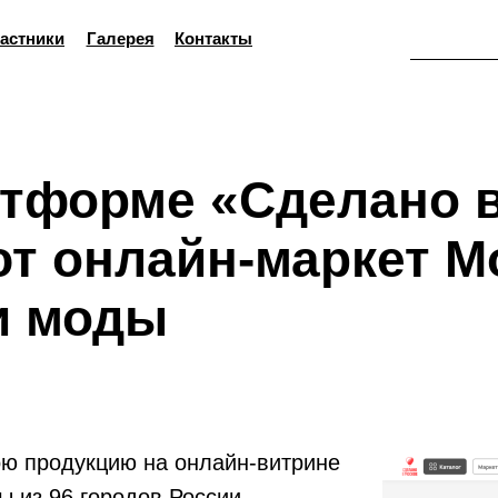
астники
Галерея
Контакты
атформе «Сделано 
т онлайн-маркет М
и моды
ою продукцию на онлайн-витрине
ы из 96 городов России.